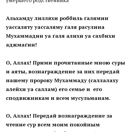
умершего родственника
Альхамду лилляхи роббиль ґалямин
уассаляту уассаляму ґаля расулина
Мухаммадин уа ґаля алихи уа сахбихи
аджмаґин!
О, Аллах! Прими прочитанные мною суры
и аяты, вознаграждение за них передай
нашему пророку Мухаммаду (саллалаху
алейхи уа саллам) его семье и его
сподвижникам и всем мусульманам.
О, Аллах! Передай вознаграждение за
чтение сур всем моим покойным