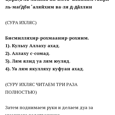
ль-маг̄д̣ӯби ‘аляйхим ва-ля д̣-д̣а̄ллин
(СУРА ИХЛЯС)
Бисмилляхир-рохмаанир-рохиим.
1). Кульху Аллаху ахад
.
2). Аллаху с-сомад
.
3). Лям ялид уа лям юуляд
.
4). Уа лям якулляху куфуан ахад
.
(СУРУ ИХЛЯС ЧИТАЕМ ТРИ РАЗА
ПОЛНОСТЬЮ)
Затем поднимаем руки и делаем дуа за