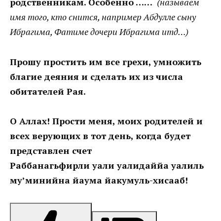
родственникам
. Особенно ……
(называем
имя того, кто снится, например Абдулле сыну
Ибрагима, Фатиме дочери Ибрагима итд…)
Прошу простить им все грехи, умножить
благие деяния и сделать их из числа
обитателей Рая.
О Аллах! Прости меня, моих родителей и
всех верующих в тот день, когда будет
представлен счет
Раббанагьфирли уали уалидаййа уалиль
му’минийна йаума йакумуль-хисааб!