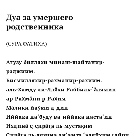
Дуа за умершего
родственника
(СУРА ФАТИХА)
Аґузу билляхи минаш-шайтанир-
раджиим.
Бисмилляхир-рахманир-рахиим.
аль-Х̣амду ли-Лля̄хи Раббиль-‘а̄лямин
ар-Рах̣ма̄ни р-Рах̣им
Ма̄лики йаўми д-дин
Иййака на‘буду ва-иййака наста‘ин
Ихдина̄ с̣-с̣ира̄т̣а ль-мустак̣им
С̣ира̄т̣а ль-лязина ан‘амта ‘аляйхим г̄айри