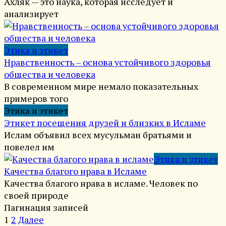
Ахляк — это наука, которая исследует и
анализирует
Этика и этикет
Нравственность – основа устойчивого здоровья
общества и человека
В современном мире немало показательных
примеров того
Этика и этикет
Этикет посещения друзей и близких в Исламе
Ислам объявил всех мусульман братьями и
повелел им
Этика и этикет
Качества благого нрава в Исламе
Качества благого нрава в исламе. Человек по
своей природе
Пагинация записей
1
2
Далее