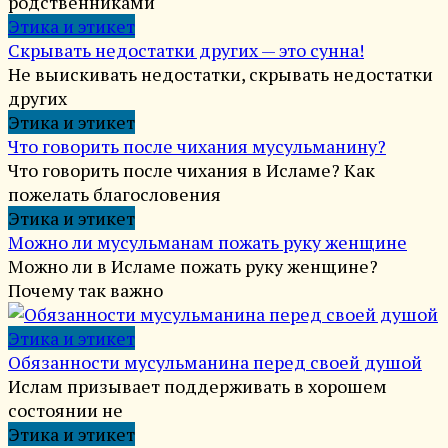
родственниками
Этика и этикет
Скрывать недостатки других — это сунна!
Не выискивать недостатки, скрывать недостатки
других
Этика и этикет
Что говорить после чихания мусульманину?
Что говорить после чихания в Исламе? Как
пожелать благословения
Этика и этикет
Можно ли мусульманам пожать руку женщине
Можно ли в Исламе пожать руку женщине?
Почему так важно
Этика и этикет
Обязанности мусульманина перед своей душой
Ислам призывает поддерживать в хорошем
состоянии не
Этика и этикет