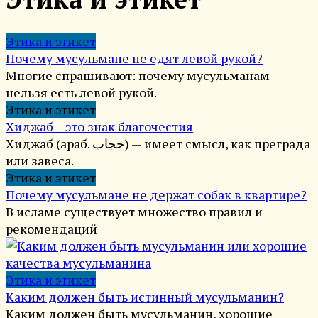
Этика и этикет
Почему мусульмане не едят левой рукой?
Многие спрашивают: почему мусульманам
нельзя есть левой рукой.
Этика и этикет
Хиджаб – это знак благочестия
Хиджаб (араб. حجاب)‎ — имеет смысл, как преграда
или завеса.
Этика и этикет
Почему мусульмане не держат собак в квартире?
В исламе существует множество правил и
рекомендаций
Этика и этикет
Каким должен быть истинный мусульманин?
Каким должен быть мусульманин, хорошие