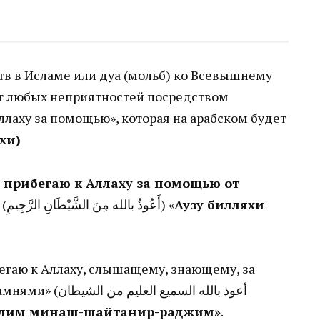
от любых неприятностей посредством
ллаху за помощью», которая на арабском будет
и-лляхи)
 прибегаю к Аллаху за помощью от
(أَعُوذُ بالله مِنَ الشَّيْطَانِ الرَّجِيمِ)‎ «
Аузу билляхи
бегаю к Аллаху, слышащему, знающему, за
أعوذ بالله السمي
-алим минаш-шайтанир-раджим»
.