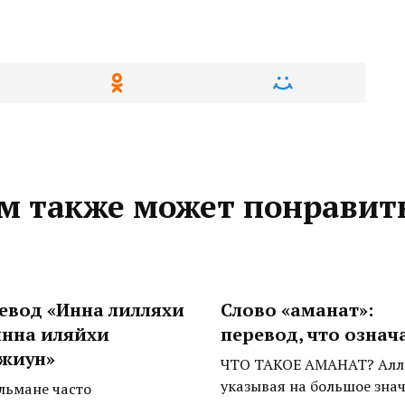
м также может понравит
евод «Инна лилляхи
Слово «аманат»:
инна иляйхи
перевод, что означ
жиун»
ЧТО ТАКОЕ АМАНАТ? Алл
указывая на большое зна
льмане часто