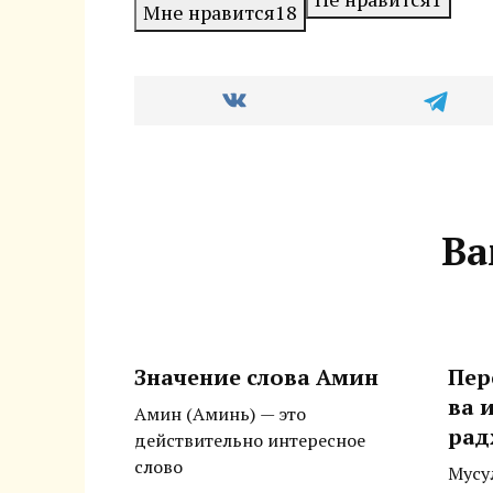
Мне нравится
18
Ва
Значение слова Амин
Пер
ва 
Амин (Аминь) — это
рад
действительно интересное
слово
Мусу