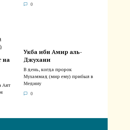
0
Укба ибн Амир аль-
т на
Джухани
В день, когда пророк
Мухаммад (мир ему) прибыл в
Медину
а Аят
ом
0