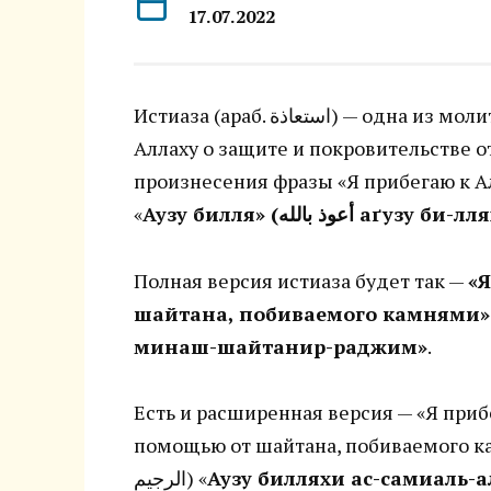
17.07.2022
Истиаза (араб. استعاذة‎) — одна из молитв в Исламе или дуа (мольб) ко Всевышнему
Аллаху о защите и покровительстве 
произнесения фразы «Я прибегаю к А
«
Аузу билля» (أعوذ بالله‎ аґузу б
Полная версия истиаза будет так —
«Я
шайтана, побиваемого камнями»
минаш-шайтанир-раджим»
.
Есть и расширенная версия — «Я при
помощью от шайтана, побиваемого камнями» (ع العليم من الشيطان
الرجيم‎) «
Аузу билляхи ас-самиаль