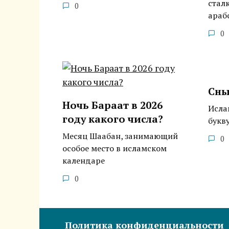
стал
0
араб
0
Сны
Ночь Бараат в 2026
Исла
году какого числа?
букв
Месяц Шаабан, занимающий
0
особое место в исламском
календаре
0
Политика конфиденциальности