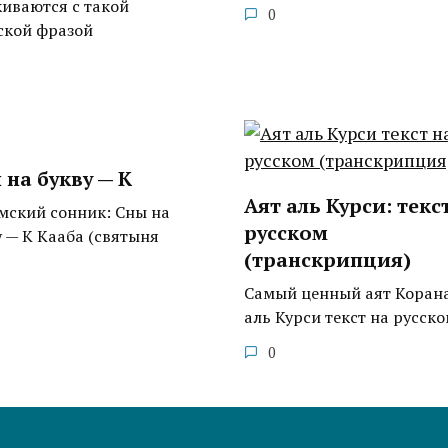
киваются с такой
0
ской фразой
 на букву — К
Аят аль Курси: текс
мский сонник: Сны на
русском
у — К Кааба (святыня
(транскрипция)
Самый ценный аят Коран
аль Курси текст на русск
0