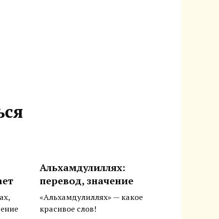
ься
Альхамдулиллях:
ает
перевод, значение
ах,
«Альхамдулиллях» — какое
чение
красивое слов!