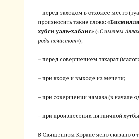
– перед заходом в отхожее место (туа
произносить такие слова:
«Бисмилля
хубси уаль-хабаис»
(
«С именем Аллаха
рода нечистот»
);
– перед совершением тахарат (малого
– при входе и выходе из мечети;
– при совершении намаза (в начале од
– при произнесении пятничной хутбы
В Священном Коране ясно сказано о т