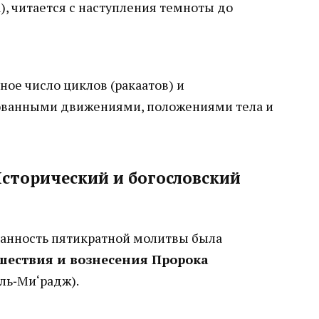
), читается с наступления темноты до
ое число циклов (ракаатов) и
ованными движениями, положениями тела и
сторический и богословский
занность пятикратной молитвы была
шествия и вознесения Пророка
-ль‑Ми‘радж).