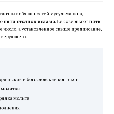
игиозных обязанностей мусульманина,
ло
пяти столпов ислама
. Её совершают
пять
ое число, а установленное свыше предписание,
 верующего.
орический и богословский контекст
й молитвы
рядка молитв
полнения