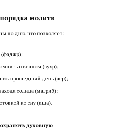
спорядка молитв
ы по дню, что позволяет:
 (фаджр);
омнить о вечном (зухр);
енив прошедший день (аср);
захода солнца (магриб);
товкой ко сну (иша).
сохранять духовную