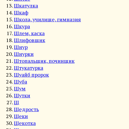
Шкатулка
Шкаф
Школа, училище, гимназия
Шкура
Шлем, каска
Шлифовщик
Шнур
Шнурки
Штопальщик, починщик
Штукатурка
Шуайб пророк
Шуба
Шум
Шутки
Щ
Щедрость
Щеки
Щекотка