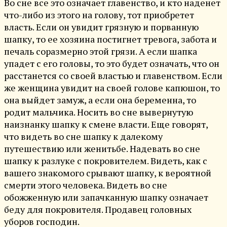
Во сне все это означает главенство, и кто наденет
что-либо из этого на голову, тот приобретет
власть. Если он увидит грязную и порванную
шапку, то ее хозяина постигнет тревога, забота и
печаль соразмерно этой грязи. А если шапка
упадет с его головы, то это будет означать, что он
расстанется со своей властью и главенством. Если
же женщина увидит на своей голове капюшон, то
она выйдет замуж, а если она беременна, то
родит мальчика. Носить во сне вывернутую
наизнанку шапку к смене власти. Еще говорят,
что видеть во сне шапку к далекому
путешествию или женитьбе. Надевать во сне
шапку к разлуке с покровителем. Видеть, как с
вашего знакомого срывают шапку, к вероятной
смерти этого человека. Видеть во сне
обожженную или запачканную шапку означает
беду для покровителя. Продавец головных
уборов господин.