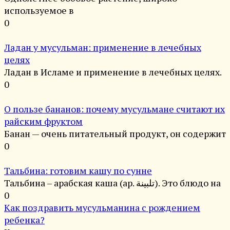
используемое в
0
Ладан у мусульман: применение в лечебных
целях
Ладан в Исламе и применение в лечебных целях.
0
О пользе бананов: почему мусульмане считают их
райским фруктом
Банан — очень питательный продукт, он содержит
0
Тальбина: готовим кашу по сунне
Тальбина – арабская каша (ар. تلبينة). Это блюдо на
0
Как поздравить мусульманина с рождением
ребенка?